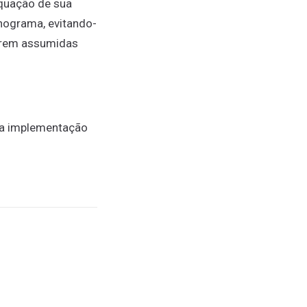
equação de sua
nograma, evitando-
serem assumidas
ara implementação