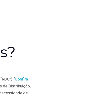
as?
“RDC”) (
Confira
s de Distribuição,
 necessidade de