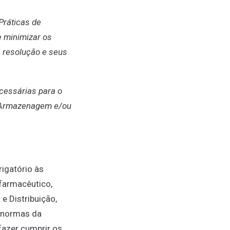
Práticas de
e minimizar os
 resolução e seus
ecessárias para o
e Armazenagem e/ou
igatório às
farmacêutico,
e Distribuição,
s normas da
fazer cumprir os