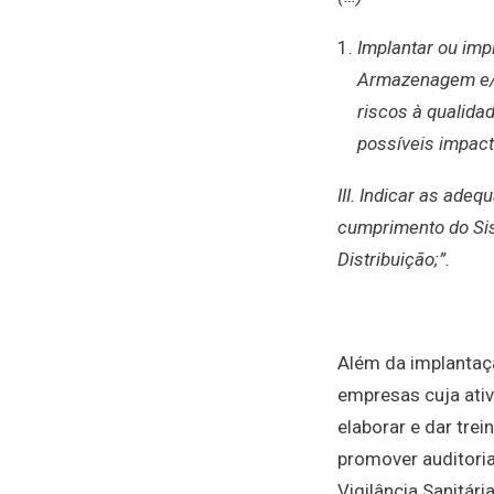
Implantar ou imp
Armazenagem e/ou
riscos à qualid
possíveis impact
III. Indicar as ade
cumprimento do Si
Distribuição;”.
Além da implantaçã
empresas cuja ativ
elaborar e dar tre
promover auditori
Vigilância Sanitár