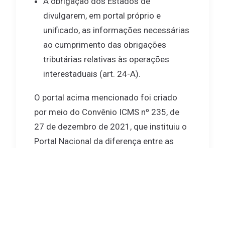
A obrigação dos Estados de
divulgarem, em portal próprio e
unificado, as informações necessárias
ao cumprimento das obrigações
tributárias relativas às operações
interestaduais (art. 24-A).
O portal acima mencionado foi criado
por meio do Convênio ICMS nº 235, de
27 de dezembro de 2021, que instituiu o
Portal Nacional da diferença entre as
alíquotas interna da unidade federada de
destino e interestadual nas operações e
prestações destinadas a consumidor
final não contribuinte do ICMS, disponível
no endereço eletrônico