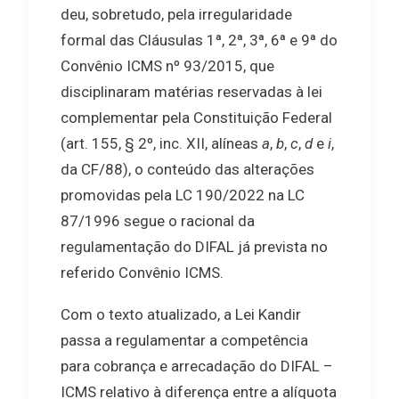
deu, sobretudo, pela irregularidade
formal das Cláusulas 1ª, 2ª, 3ª, 6ª e 9ª do
Convênio ICMS nº 93/2015, que
disciplinaram matérias reservadas à lei
complementar pela Constituição Federal
(art. 155, § 2º, inc. XII, alíneas
a
,
b
,
c
,
d
e
i
,
da CF/88), o conteúdo das alterações
promovidas pela LC 190/2022 na LC
87/1996 segue o racional da
regulamentação do DIFAL já prevista no
referido Convênio ICMS.
Com o texto atualizado, a Lei Kandir
passa a regulamentar a competência
para cobrança e arrecadação do DIFAL –
ICMS relativo à diferença entre a alíquota