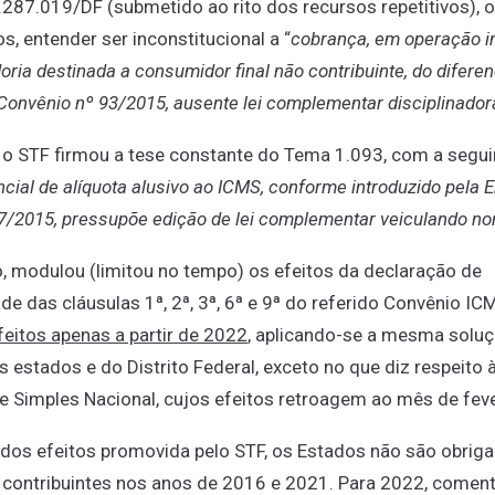
1.287.019/DF (submetido ao rito dos recursos repetitivos), o
s, entender ser inconstitucional a “
cobrança, em operação i
ia destinada a consumidor final não contribuinte, do diferenc
Convênio nº 93/2015, ausente lei complementar disciplinador
 o STF firmou a tese constante do Tema 1.093, com a segui
ncial de alíquota alusivo ao ICMS, conforme introduzido pela
87/2015, pressupõe edição de lei complementar veiculando n
o, modulou (limitou no tempo) os efeitos da declaração de
ade das cláusulas 1ª, 2ª, 3ª, 6ª e 9ª do referido Convênio I
eitos apenas a partir de 2022
, aplicando-se a mesma soluç
os estados e do Distrito Federal, exceto no que diz respeito
 Simples Nacional, cujos efeitos retroagem ao mês de feve
s efeitos promovida pelo STF, os Estados não são obrigado
 contribuintes nos anos de 2016 e 2021. Para 2022, comen