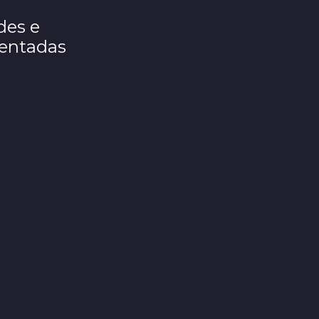
des e
rentadas