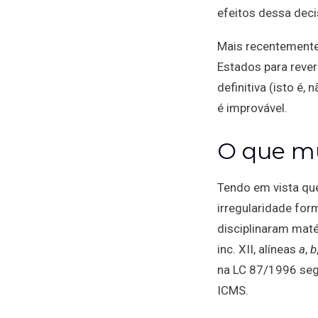
efeitos dessa dec
Mais recentemente
Estados para rever
definitiva (isto é
é improvável.
O que m
Tendo em vista que
irregularidade for
disciplinaram maté
inc. XII, alíneas
a
,
b
na LC 87/1996 segu
ICMS.