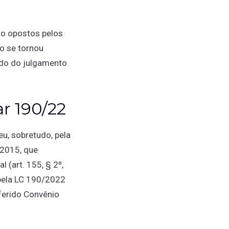
ão opostos pelos
o se tornou
tado do julgamento
r 190/22
eu, sobretudo, pela
/2015, que
 (art. 155, § 2º,
 pela LC 190/2022
ferido Convênio