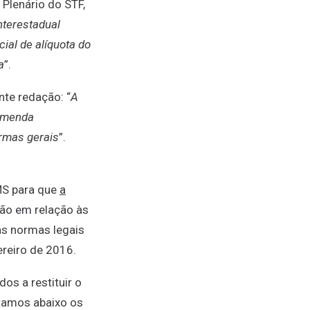
 Plenário do STF,
nterestadual
ial de alíquota do
a
”.
nte redação: “
A
 Emenda
ormas gerais
”.
CMS para que
a
ão em relação às
 às normas legais
reiro de 2016.
s a restituir o
tamos abaixo os