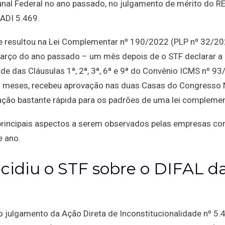
unal Federal no ano passado, no julgamento de mérito do R
 ADI 5.469.
ue resultou na Lei Complementar nº 190/2022 (PLP nº 32/20
rço do ano passado – um mês depois de o STF declarar a
ade das Cláusulas 1ª, 2ª, 3ª, 6ª e 9ª do Convênio ICMS nº 9
 meses, recebeu aprovação nas duas Casas do Congresso 
ação bastante rápida para os padrões de uma lei complemen
principais aspectos a serem observados pelas empresas con
e ano.
cidiu o STF sobre o DIFAL d
 julgamento da Ação Direta de Inconstitucionalidade nº 5.