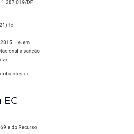
E 1.287.019/DF
21) foi
3/2015 – e, em
Nacional e sanção
tar.
tribuintes do
a EC
469 e do Recurso