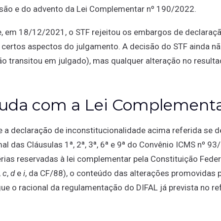
isão e do advento da Lei Complementar nº 190/2022.
, em 18/12/2021, o STF rejeitou os embargos de declaraç
 certos aspectos do julgamento. A decisão do STF ainda nã
, não transitou em julgado), mas qualquer alteração no resul
uda com a Lei Complementa
 a declaração de inconstitucionalidade acima referida se d
mal das Cláusulas 1ª, 2ª, 3ª, 6ª e 9ª do Convênio ICMS nº 93
rias reservadas à lei complementar pela Constituição Federal
,
c
,
d
e
i
, da CF/88), o conteúdo das alterações promovidas
e o racional da regulamentação do DIFAL já prevista no re