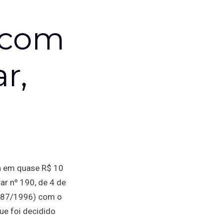
 com
r,
a em quase R$ 10
r nº 190, de 4 de
º 87/1996) com o
ue foi decidido