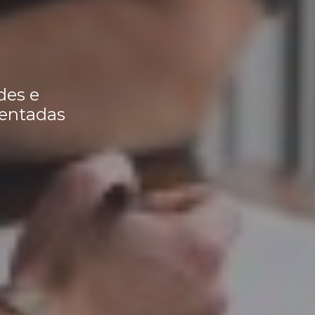
des e
rentadas