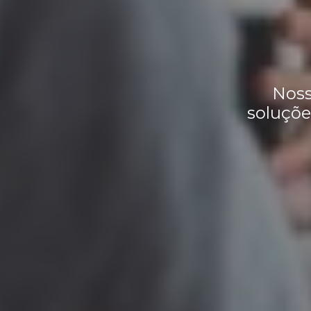
Noss
soluçõe