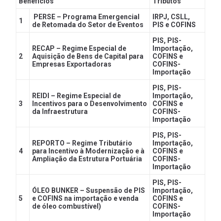
Benefícios
Tributos
PERSE – Programa Emergencial
IRPJ, CSLL,
1
de Retomada do Setor de Eventos
PIS e COFINS
PIS, PIS-
RECAP – Regime Especial de
Importação,
2
Aquisição de Bens de Capital para
COFINS e
Empresas Exportadoras
COFINS-
Importação
PIS, PIS-
REIDI – Regime Especial de
Importação,
3
Incentivos para o Desenvolvimento
COFINS e
da Infraestrutura
COFINS-
Importação
PIS, PIS-
REPORTO – Regime Tributário
Importação,
4
para Incentivo à Modernização e à
COFINS e
Ampliação da Estrutura Portuária
COFINS-
Importação
PIS, PIS-
ÓLEO BUNKER – Suspensão de PIS
Importação,
5
e COFINS na importação e venda
COFINS e
de óleo combustível)
COFINS-
Importação