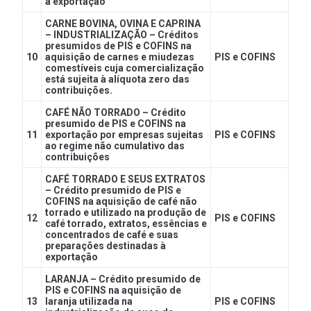
à exportação
CARNE BOVINA, OVINA E CAPRINA
– INDUSTRIALIZAÇÃO – Créditos
presumidos de PIS e COFINS na
10
aquisição de carnes e miudezas
PIS e COFINS
comestíveis cuja comercialização
está sujeita à alíquota zero das
contribuições.
CAFÉ NÃO TORRADO – Crédito
presumido de PIS e COFINS na
11
exportação por empresas sujeitas
PIS e COFINS
ao regime não cumulativo das
contribuições
CAFÉ TORRADO E SEUS EXTRATOS
– Crédito presumido de PIS e
COFINS na aquisição de café não
torrado e utilizado na produção de
12
PIS e COFINS
café torrado, extratos, essências e
concentrados de café e suas
preparações destinadas à
exportação
LARANJA – Crédito presumido de
PIS e COFINS na aquisição de
13
laranja utilizada na
PIS e COFINS