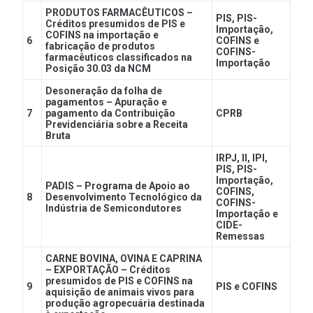
PRODUTOS FARMACÊUTICOS –
PIS, PIS-
Créditos presumidos de PIS e
Importação,
COFINS na importação e
6
COFINS e
fabricação de produtos
COFINS-
farmacêuticos classificados na
Importação
Posição 30.03 da NCM
Desoneração da folha de
pagamentos – Apuração e
7
pagamento da Contribuição
CPRB
Previdenciária sobre a Receita
Bruta
IRPJ, II, IPI,
PIS, PIS-
Importação,
PADIS – Programa de Apoio ao
COFINS,
8
Desenvolvimento Tecnológico da
COFINS-
Indústria de Semicondutores
Importação e
CIDE-
Remessas
CARNE BOVINA, OVINA E CAPRINA
– EXPORTAÇÃO – Créditos
presumidos de PIS e COFINS na
9
PIS e COFINS
aquisição de animais vivos para
produção agropecuária destinada