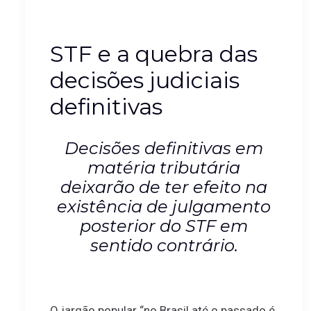
STF e a quebra das
decisões judiciais
definitivas
Decisões definitivas em
matéria tributária
deixarão de ter efeito na
existência de julgamento
posterior do STF em
sentido contrário.
O jargão popular “no Brasil até o passado é