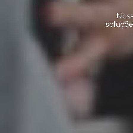
Noss
soluçõe