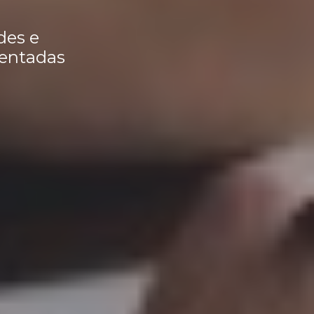
des e
rentadas